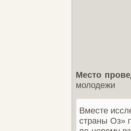
Место прове
молодежи
Вместе иссл
страны Оз» 
по-новому вз