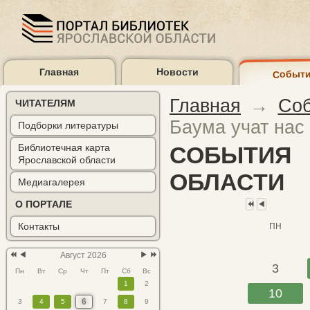
Главная
Новости
Событ
Предыдущий
Предыдущий
Предыдущий
Предыдущий
Следующий
Следующий
год
месяц
год
месяц
месяц
год
Главная
→
Со
ЧИТАТЕЛЯМ
Баума учат нас
Подборки литературы
Библиотечная карта
СОБЫТИЯ
Ярославской области
Карта библиотек
Электронный каталог
ОБЛАСТИ
(2)
Медиагалерея
О ПОРТАЛЕ
Контакты
ПН
Август 2026
3
Пн
Вт
Ср
Чт
Пт
Сб
Вс
1
2
10
6
3
4
5
7
8
9