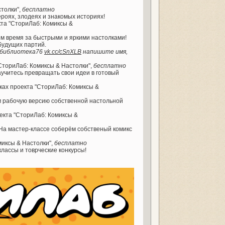
столки",
бесплатно
ероях, злодеях и знакомых историях!
кта "СториЛаб: Комиксы &
м время за быстрыми и яркими настолками!
будущих партий.
я библиотека76
vk.cc/cSnXLB
напишите имя,
"СториЛаб: Комиксы & Настолки",
бесплатно
аучитесь превращать свои идеи в готовый
мках проекта "СториЛаб: Комиксы &
м рабочую версию собственной настольной
оекта "СториЛаб: Комиксы &
 На мастер-классе соберём собственый комикс
миксы & Настолки",
бесплатно
классы и товрческие конкурсы!