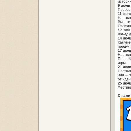
истории
9 июля 
Проверь
11 июля
Настолк
Вместе 
Отлична
На это
номер 
14 июля
Как уме
продукт
17 июля
Настолк
Попробу
игры.
21 июля
Настолк
Зин — э
от идеи
25 июля
Фестива
С нами