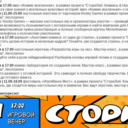
!
в 17.00
квиз «Комикс-вселенная», в рамках проекта "СториЛаб: Комиксы & На
те свои знания о вселенных культовых историй: квиз «Комикс-вселенная» о г
 | 11.00-15.00
настольная игротека от партнеров Hooby Games в рамках прое
и",
бесплатно
с Hooby Games — магазин настольных игр и организаторы игротек — проведё
я возможность познакомиться с интересными играми и найти компанию для 
 мероприятие нужна регистрация: в личные сообщения группы Молодежна
телефона и количество участников.
 в 17.00
воркшоп «Анатомия комикса: от идеи до стрипа», в рамках проекта 
стить целую историю в несколько кадров? Узнайте, как создаются стрипы, и н
!
 в 17.00
настольная игротека «Разработка игры за час». Мастер-класс., в ра
и",
бесплатно
йте себя в роли геймдизайнера! Разберём основы игровой логики и создади
 в 17.00
комикс-лаборатория по созданию зинов. Мастер-класс., в рамках пр
и",
бесплатно
то разворот с готовой историей. Это самиздат и полная свобода творчества.
 до готового макета.
 | 11.00-18.00
фестиваль «ИгроМанга-Фест», в рамках проекта "СториЛаб: Ко
ль, где сходятся миры настольных игр и комиксов. Вас ждут игротеки, мастер-
 интересно!