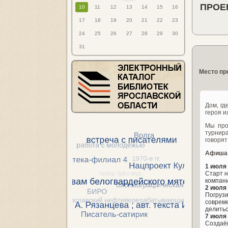
ПРОЕ
10
11
12
13
14
15
16
17
18
19
20
21
22
23
24
25
26
27
28
29
30
31
Место пр
Дом, гд
героя и
Мы про
турнира
говорят
Афиша
1 июля 
Старт н
компани
2 июля 
Погрузи
совреме
делитьс
7 июля 
Создаём