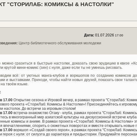
КТ "СТОРИЛАБ: КОМИКСЫ & НАСТОЛКИ"
Дата:
01.07.2026
17:00
оведения:
Центр библиотечного обслуживания молодежи
е можно сразиться в быстрые настолки, доказать свою эрудицию в квизе «К
ли крутой мини-комикс (зин) с нуля, даже если ты не умеешь рисовать.
водим всё: от уютных манга-клубов и воркшопов по созданию комиксов д
ми и выставками. Приходи, чтобы найти новых друзей, показать свои таланты
 на твоём языке.
:
в 17.00
Открытие сезона и Игровой вечер, в рамках проекта "СториЛаб: Коми
ового проекта «СториЛаб: Комиксы & Настолки»! Присоединяйтесь к игровому
и настолок. До встречи за игровым столом!
в 17.00
встреча-знакомство Отаку - клуба, рамках проекта "СториЛаб: Комикс
тесь в многогранный мир азиатской культуры на дискуссионной встрече клуба 
нные комиксы и аниме. В рамках проекта «СториЛаб: Комиксы & Настолки» 
я впечатлениями, спорить о сюжетных поворотах и вместе открывать новые
в 17.00
воркшоп «Создай своего героя», в рамках проекта "СториЛаб: Комикс
 героя с нуля: от силуэта до характера и предыстории. Придумайте персона