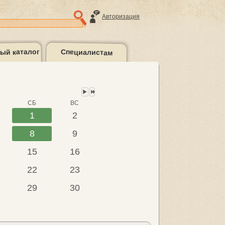
Авторизация
ый каталог
Специалистам
Следующий
Следующий
месяц
год
такты
Подборки
литературы
СБ
ВС
1
2
8
9
15
16
22
23
29
30