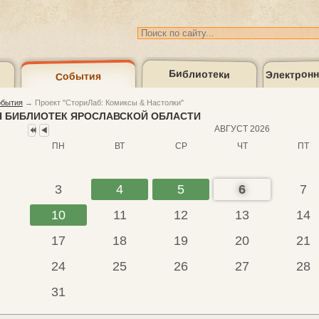
Электронн
Библиотеки
События
Предыдущий
Предыдущий
год
месяц
бытия
→
Проект "СториЛаб: Комиксы & Настолки"
Медиагалерея
Кон
 БИБЛИОТЕК ЯРОСЛАВСКОЙ ОБЛАСТИ
АВГУСТ 2026
ПН
ВТ
СР
ЧТ
ПТ
лог
3
4
5
6
7
10
11
12
13
14
17
18
19
20
21
24
25
26
27
28
31