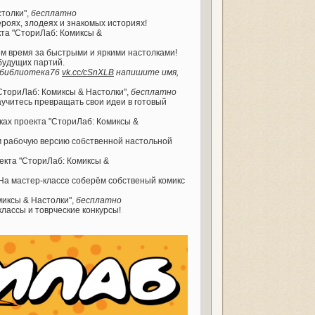
столки",
бесплатно
ероях, злодеях и знакомых историях!
кта "СториЛаб: Комиксы &
м время за быстрыми и яркими настолками!
будущих партий.
я библиотека76
vk.cc/cSnXLB
напишите имя,
"СториЛаб: Комиксы & Настолки",
бесплатно
аучитесь превращать свои идеи в готовый
мках проекта "СториЛаб: Комиксы &
м рабочую версию собственной настольной
оекта "СториЛаб: Комиксы &
 На мастер-классе соберём собственый комикс
миксы & Настолки",
бесплатно
классы и товрческие конкурсы!