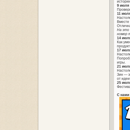
истории
9 июля 
Проверь
11 июля
Настолк
Вместе 
Отлична
На это
номер 
14 июля
Как уме
продукт
17 июля
Настолк
Попробу
игры.
21 июля
Настолк
Зин — э
от идеи
25 июля
Фестива
С нами