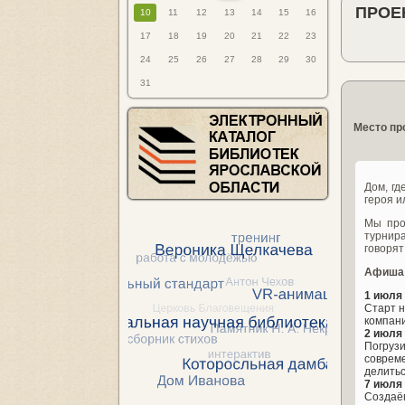
ПРОЕ
10
11
12
13
14
15
16
17
18
19
20
21
22
23
24
25
26
27
28
29
30
31
Место пр
Дом, гд
героя и
Мы про
турнира
говорят
Афиша
1 июля 
Старт н
компани
2 июля 
Погрузи
совреме
делитьс
7 июля 
Создаём