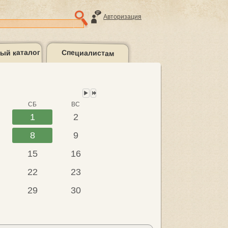
Авторизация
ый каталог
Специалистам
Следующий
Следующий
месяц
год
такты
Подборки
литературы
СБ
ВС
1
2
8
9
15
16
22
23
29
30