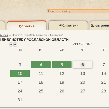
Электронн
Библиотеки
События
Предыдущий
Предыдущий
год
месяц
бытия
→
Проект "СториЛаб: Комиксы & Настолки"
Медиагалерея
Кон
 БИБЛИОТЕК ЯРОСЛАВСКОЙ ОБЛАСТИ
АВГУСТ 2026
ПН
ВТ
СР
ЧТ
ПТ
лог
3
4
5
6
7
10
11
12
13
14
17
18
19
20
21
24
25
26
27
28
31