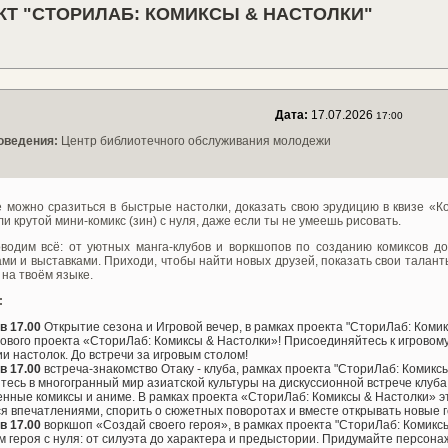
КТ "СТОРИЛАБ: КОМИКСЫ & НАСТОЛКИ"
Дата:
17.07.2026
17:00
оведения:
Центр библиотечного обслуживания молодежи
е можно сразиться в быстрые настолки, доказать свою эрудицию в квизе «К
ли крутой мини-комикс (зин) с нуля, даже если ты не умеешь рисовать.
водим всё: от уютных манга-клубов и воркшопов по созданию комиксов д
ми и выставками. Приходи, чтобы найти новых друзей, показать свои таланты
 на твоём языке.
:
в 17.00
Открытие сезона и Игровой вечер, в рамках проекта "СториЛаб: Коми
ового проекта «СториЛаб: Комиксы & Настолки»! Присоединяйтесь к игровому
и настолок. До встречи за игровым столом!
в 17.00
встреча-знакомство Отаку - клуба, рамках проекта "СториЛаб: Комикс
тесь в многогранный мир азиатской культуры на дискуссионной встрече клуба 
нные комиксы и аниме. В рамках проекта «СториЛаб: Комиксы & Настолки» 
я впечатлениями, спорить о сюжетных поворотах и вместе открывать новые
в 17.00
воркшоп «Создай своего героя», в рамках проекта "СториЛаб: Комикс
 героя с нуля: от силуэта до характера и предыстории. Придумайте персона