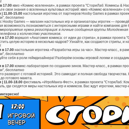
!
в 17.00
квиз «Комикс-вселенная», в рамках проекта "СториЛаб: Комиксы & На
те свои знания о вселенных культовых историй: квиз «Комикс-вселенная» о г
 | 11.00-15.00
настольная игротека от партнеров Hooby Games в рамках прое
и",
бесплатно
с Hooby Games — магазин настольных игр и организаторы игротек — проведё
я возможность познакомиться с интересными играми и найти компанию для 
 мероприятие нужна регистрация: в личные сообщения группы Молодежна
телефона и количество участников.
 в 17.00
воркшоп «Анатомия комикса: от идеи до стрипа», в рамках проекта 
стить целую историю в несколько кадров? Узнайте, как создаются стрипы, и н
!
 в 17.00
настольная игротека «Разработка игры за час». Мастер-класс., в ра
и",
бесплатно
йте себя в роли геймдизайнера! Разберём основы игровой логики и создади
 в 17.00
комикс-лаборатория по созданию зинов. Мастер-класс., в рамках пр
и",
бесплатно
то разворот с готовой историей. Это самиздат и полная свобода творчества.
 до готового макета.
 | 11.00-18.00
фестиваль «ИгроМанга-Фест», в рамках проекта "СториЛаб: Ко
ль, где сходятся миры настольных игр и комиксов. Вас ждут игротеки, мастер-
 интересно!