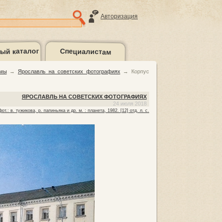
Авторизация
ый каталог
Специалистам
ммы
→
Ярославль на советских фотографиях
→
Корпус
галерея
Контакты
ЯРОСЛАВЛЬ НА СОВЕТСКИХ ФОТОГРАФИЯХ
24 июля 2018
от.: в. тужикова, р. папиньяка и др. м. : планета, 1982. [12] отд. л. с.