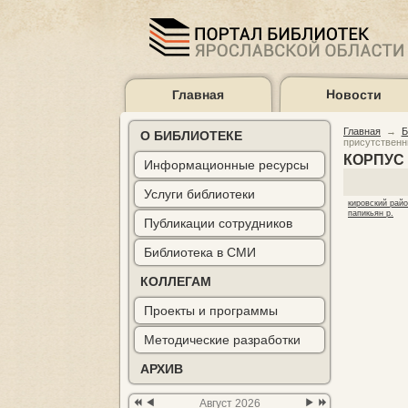
Главная
Новости
Предыдущий
Предыдущий
Следующий
Следующий
год
месяц
месяц
год
Главная
→
Б
О БИБЛИОТЕКЕ
присутственн
КОРПУС
Информационные ресурсы
Услуги библиотеки
Подборки
Карта библиоте
кировский рай
литературы
папикьян р.
Публикации сотрудников
Библиотека в СМИ
КОЛЛЕГАМ
Проекты и программы
Методические разработки
АРХИВ
Август 2026