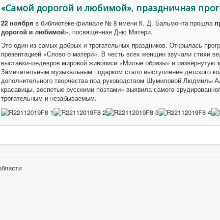
«Самой дорогой и любимой», праздничная про
22 ноября
в библиотеке-филиале № 8 имени К. Д. Бальмонта прошла
п
дорогой и любимой»
, посвящённая Дню Матери.
Это один из самых добрых и трогательных праздников. Открылась прог
презентацией «Слово о матери». В честь всех женщин звучали стихи в
выставки-шедевров мировой живописи «Милые образы» и развёрнутую 
Замечательным музыкальным подарком стало выступление детского ко
дополнительного творчества под руководством Шумиловой Людмилы А
красавицы, воспетые русскими поэтами» выявила самого эрудированног
трогательным и незабываемым.
области