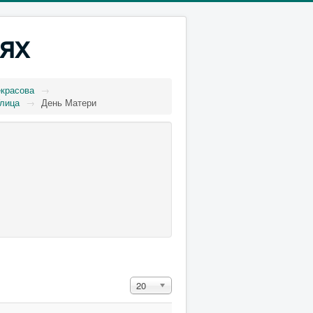
ях
екрасова
→
лица
→
День Матери
Кол-во строк:
20