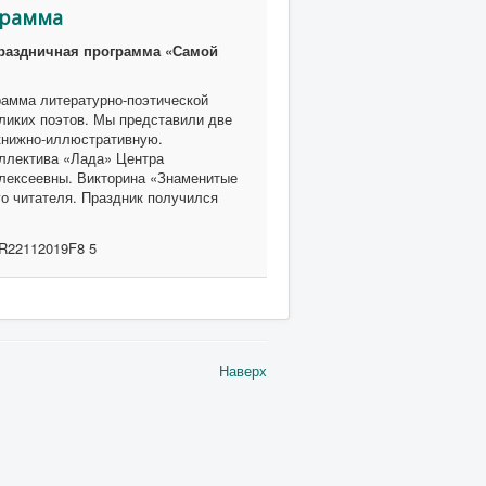
грамма
раздничная программа «Самой
рамма литературно-поэтической
еликих поэтов. Мы представили две
книжно-иллюстративную.
ллектива «Лада» Центра
лексеевны. Викторина «Знаменитые
о читателя. Праздник получился
Наверх