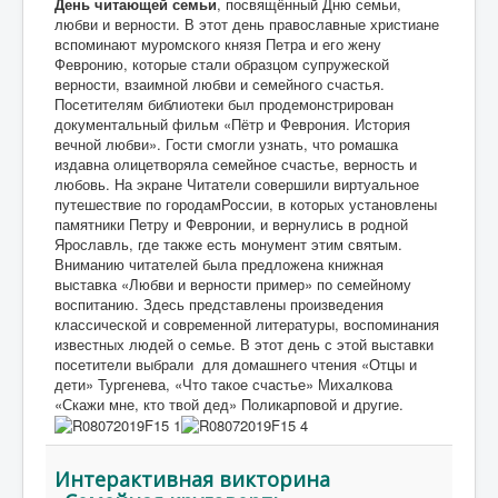
День читающей семьи
, посвящённый Дню семьи,
любви и верности. В этот день православные христиане
вспоминают муромского князя Петра и его жену
Февронию, которые стали образцом супружеской
верности, взаимной любви и семейного счастья.
Посетителям библиотеки был продемонстрирован
документальный фильм «Пётр и Феврония. История
вечной любви». Гости смогли узнать, что ромашка
издавна олицетворяла семейное счастье, верность и
любовь. На экране Читатели совершили виртуальное
путешествие по городамРоссии, в которых установлены
памятники Петру и Февронии, и вернулись в родной
Ярославль, где также есть монумент этим святым.
Вниманию читателей была предложена книжная
выставка «Любви и верности пример» по семейному
воспитанию. Здесь представлены произведения
классической и современной литературы, воспоминания
известных людей о семье. В этот день с этой выставки
посетители выбрали для домашнего чтения «Отцы и
дети» Тургенева, «Что такое счастье» Михалкова
«Скажи мне, кто твой дед» Поликарповой и другие.
Интерактивная викторина