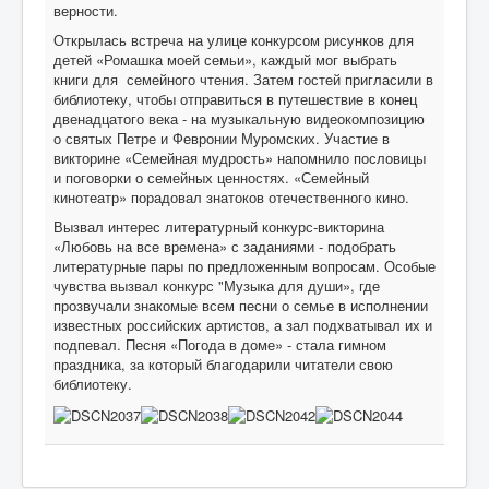
верности.
Открылась встреча на улице конкурсом рисунков для
детей «Ромашка моей семьи», каждый мог выбрать
книги для семейного чтения. Затем гостей пригласили в
библиотеку, чтобы отправиться в путешествие в конец
двенадцатого века - на музыкальную видеокомпозицию
о святых Петре и Февронии Муромских. Участие в
викторине «Семейная мудрость» напомнило пословицы
и поговорки о семейных ценностях. «Семейный
кинотеатр» порадовал знатоков отечественного кино.
Вызвал интерес литературный конкурс-викторина
«Любовь на все времена» с заданиями - подобрать
литературные пары по предложенным вопросам. Особые
чувства вызвал конкурс "Музыка для души», где
прозвучали знакомые всем песни о семье в исполнении
известных российских артистов, а зал подхватывал их и
подпевал. Песня «Погода в доме» - стала гимном
праздника, за который благодарили читатели свою
библиотеку.