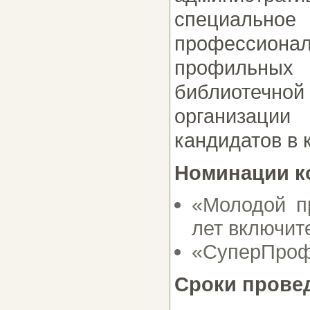
специальное
профессиона
профильны
библиотечной
организации
кандидатов в 
Номинации к
«Молодой п
лет включит
«СуперПрофи
Сроки провед