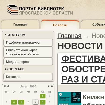
Событ
Главная
Новости
Предыдущий
Предыдущий
Следующий
Следующий
год
месяц
месяц
год
Главная
→
Нов
ЧИТАТЕЛЯМ
Медиагал
Подборки литературы
НОВОСТИ
Библиотечная карта
Ярославской области
ФЕСТИВ
Медиагалерея
ОБОСТРЕ
О ПОРТАЛЕ
РАЗ И С
Контакты
Август 2026
Пн
Вт
Ср
Чт
Пт
Сб
Вс
Книжн
1
2
7
3
4
5
6
8
9