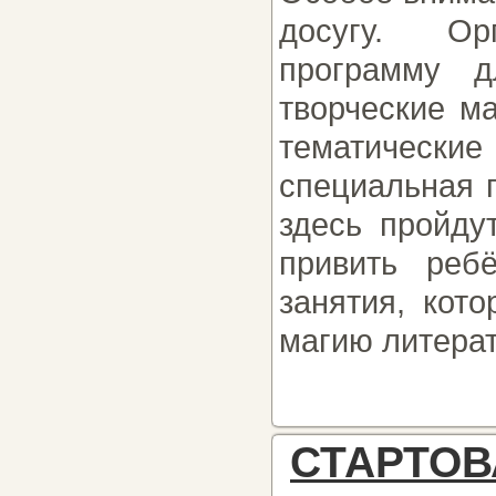
досугу. Ор
программу д
творческие м
тематически
специальная 
здесь пройду
привить реб
занятия, кот
магию литера
СТАРТО