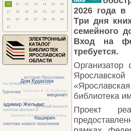
обост
10
11
12
13
14
15
16
2026 года в
17
18
19
20
21
22
23
Три дня кни
24
25
26
27
28
29
30
31
семейного д
Вход на фе
требуется.
Организатор
Ярославск
«Ярославск
библиотека им
Проект реа
предоставлен
рамках феде